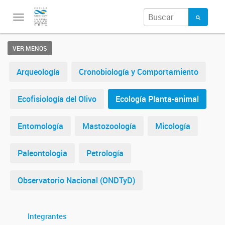
Toggle
navigation
VER MENOS
Arqueología
Cronobiología y Comportamiento
Ecofisiología del Olivo
Ecología Planta-animal
Entomología
Mastozoología
Micología
Paleontologia
Petrología
Observatorio Nacional (ONDTyD)
Integrantes